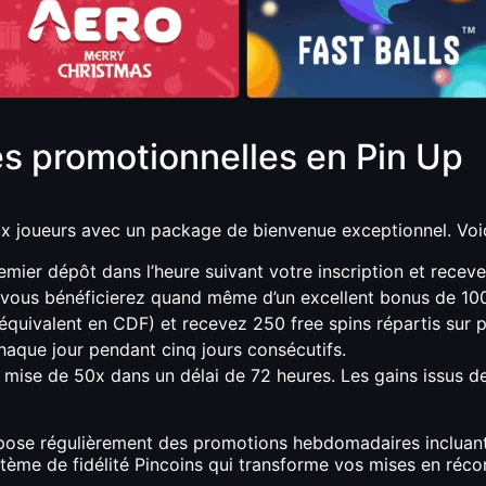
es promotionnelles en Pin Up
joueurs avec un package de bienvenue exceptionnel. Voici
mier dépôt dans l’heure suivant votre inscription et recev
 vous bénéficierez quand même d’un excellent bonus de 10
quivalent en CDF) et recevez 250 free spins répartis sur 
haque jour pendant cinq jours consécutifs.
 mise de 50x dans un délai de 72 heures. Les gains issus d
opose régulièrement des promotions hebdomadaires incluant
stème de fidélité Pincoins qui transforme vos mises en réc