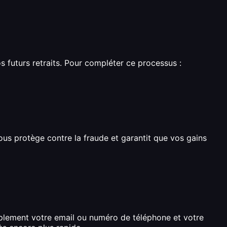
os futurs retraits. Pour compléter ce processus :
vous protège contre la fraude et garantit que vos gains
simplement votre email ou numéro de téléphone et votre