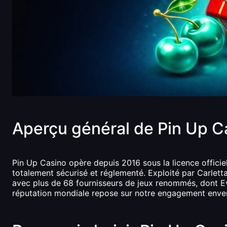
Aperçu général de Pin Up C
Pin Up Casino opère depuis 2016 sous la licence offic
totalement sécurisé et réglementé. Exploité par Carlett
avec plus de 68 fournisseurs de jeux renommés, dont Ev
réputation mondiale repose sur notre engagement envers 