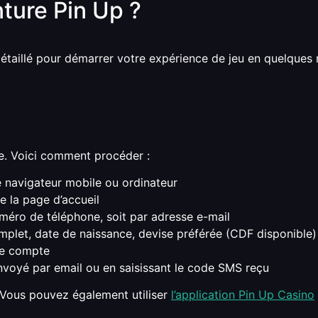
ure Pin Up ?
détaillé pour démarrer votre expérience de jeu en quelques
de. Voici comment procéder :
re navigateur mobile ou ordinateur
de la page d’accueil
uméro de téléphone, soit par adresse e-mail
plet, date de naissance, devise préférée (CDF disponible)
re compte
 envoyé par email ou en saisissant le code SMS reçu
 Vous pouvez également utiliser
l’application Pin Up Casino