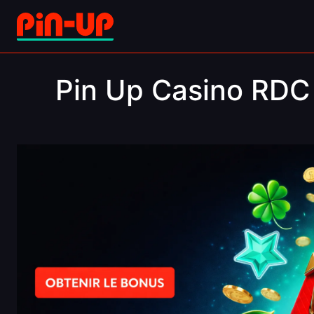
Pin Up Casino RDC 