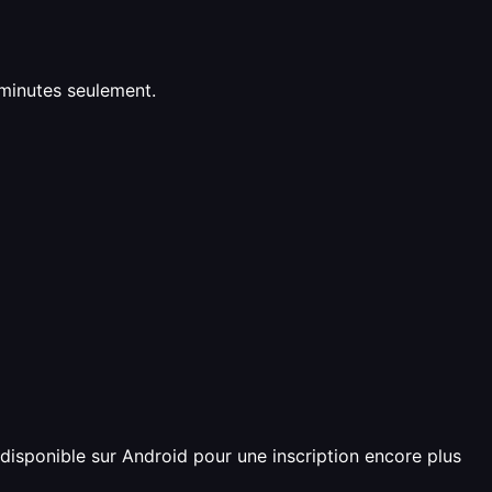
 minutes seulement.
disponible sur Android pour une inscription encore plus