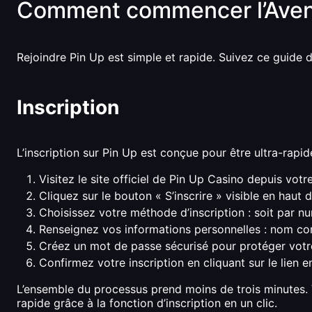
Comment commencer l’Avent
Rejoindre Pin Up est simple et rapide. Suivez ce guide 
Inscription
L’inscription sur Pin Up est conçue pour être ultra-rapi
Visitez le site officiel de Pin Up Casino depuis vot
Cliquez sur le bouton « S’inscrire » visible en haut 
Choisissez votre méthode d’inscription : soit par n
Renseignez vos informations personnelles : nom com
Créez un mot de passe sécurisé pour protéger vot
Confirmez votre inscription en cliquant sur le lien
L’ensemble du processus prend moins de trois minutes.
rapide grâce à la fonction d’inscription en un clic.